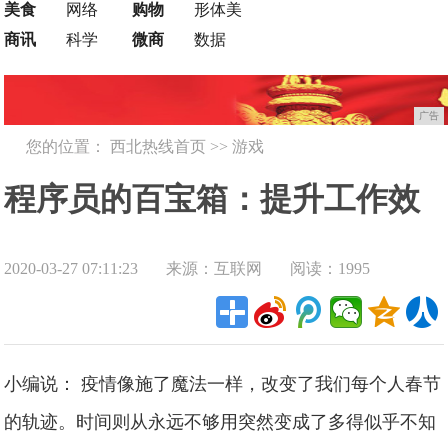
美食
网络
购物
形体美
商讯
科学
微商
数据
广告
您的位置：
西北热线首页
>>
游戏
程序员的百宝箱：提升工作效
2020-03-27 07:11:23
来源：互联网
阅读：1995
率的七大神器
小编说： 疫情像施了魔法一样，改变了我们每个人春节
的轨迹。时间则从永远不够用突然变成了多得似乎不知