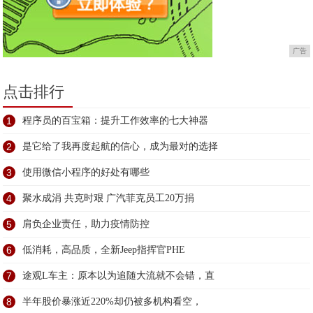
广告
点击排行
1
程序员的百宝箱：提升工作效率的七大神器
2
是它给了我再度起航的信心，成为最对的选择
3
使用微信小程序的好处有哪些
4
聚水成涓 共克时艰 广汽菲克员工20万捐
5
肩负企业责任，助力疫情防控
6
低消耗，高品质，全新Jeep指挥官PHE
7
途观L车主：原本以为追随大流就不会错，直
8
半年股价暴涨近220%却仍被多机构看空，