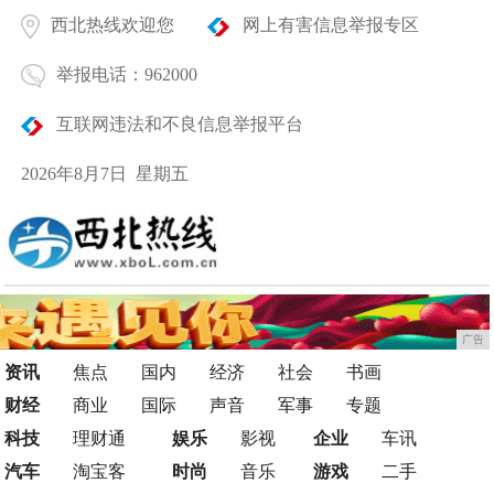
西北热线欢迎您
网上有害信息举报专区
举报电话：962000
互联网违法和不良信息举报平台
2026年8月7日 星期五
广告
资讯
焦点
国内
经济
社会
书画
财经
商业
国际
声音
军事
专题
科技
理财通
娱乐
影视
企业
车讯
汽车
淘宝客
时尚
音乐
游戏
二手