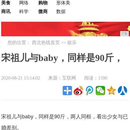
美食
网络
购物
形体美
商讯
科学
微商
数据
广告
您的位置：
西北热线首页
>>
娱乐
宋祖儿与baby，同样是90斤，
2020-08-21 15:14:02
来源：互联网
阅读：1590
两人同框，看出少女与已婚差
别
宋祖儿与baby，同样是90斤，两人同框，看出少女与已
婚差别。