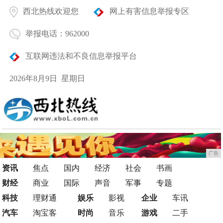
西北热线欢迎您
网上有害信息举报专区
举报电话：962000
互联网违法和不良信息举报平台
2026年8月9日 星期日
广告
资讯
焦点
国内
经济
社会
书画
财经
商业
国际
声音
军事
专题
科技
理财通
娱乐
影视
企业
车讯
汽车
淘宝客
时尚
音乐
游戏
二手