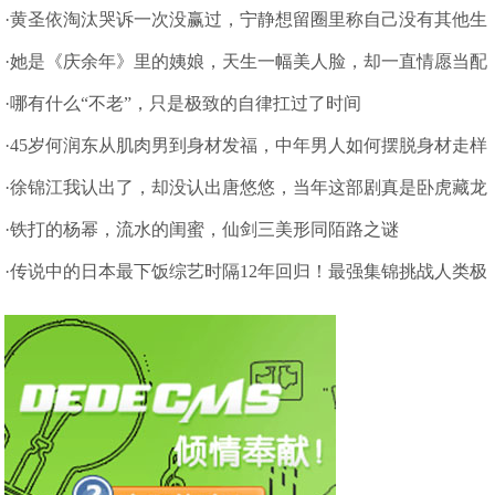
别
·黄圣依淘汰哭诉一次没赢过，宁静想留圈里称自己没有其他生
存技能
·她是《庆余年》里的姨娘，天生一幅美人脸，却一直情愿当配
角
·哪有什么“不老”，只是极致的自律扛过了时间
·45岁何润东从肌肉男到身材发福，中年男人如何摆脱身材走样
的怪圈
·徐锦江我认出了，却没认出唐悠悠，当年这部剧真是卧虎藏龙
啊
·铁打的杨幂，流水的闺蜜，仙剑三美形同陌路之谜
·传说中的日本最下饭综艺时隔12年回归！最强集锦挑战人类极
限