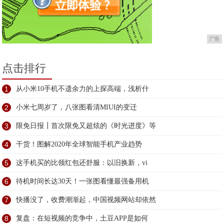
广告
点击排行
1
从小米10手机不遗余力的上探高端，浅析什
2
小米七周岁了，八张图看清MIUI的变迁
3
限免日报┃首次限免又超炫的《时光进度》等
4
干货！图解2020年全球智能手机产业趋势
5
这手机买的比领红包还舒服：以旧换新，vi
6
待机时间长达30天！一张图看懂最强备用机
7
快播没了，收费潮渐起，中国视频网站却依然
8
复盘：在短视频的竞争中，土豆APP是如何