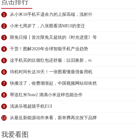
点击排行
1
从小米10手机不遗余力的上探高端，浅析什
2
小米七周岁了，八张图看清MIUI的变迁
3
限免日报┃首次限免又超炫的《时光进度》等
4
干货！图解2020年全球智能手机产业趋势
5
这手机买的比领红包还舒服：以旧换新，vi
6
待机时间长达30天！一张图看懂最强备用机
7
快播没了，收费潮渐起，中国视频网站却依然
8
帮送红米Note2 滴滴小米这样也能合作
9
浅谈乐视超级手机EUI
10
从最近新能源动作来看，新奔腾再次按下品牌
我爱看图