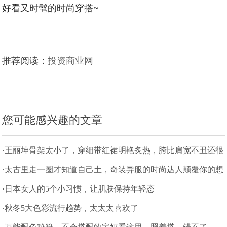
好看又时髦的时尚穿搭~
推荐阅读：
投资商业网
您可能感兴趣的文章
·王丽坤骨架太小了，穿细带红裙明艳炙热，胯比肩宽不丑还很
有气场
·太古里走一圈才知道自己土，奇装异服的时尚达人颠覆你的想
象
·日本女人的5个小习惯，让肌肤保持年轻态
·秋冬5大色彩流行趋势，太太太喜欢了