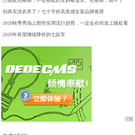
·万能配色秘籍，不会搭配的宝妈看这里。照着搭，错不了
·别再买优衣库了！七个平价高质感女装品牌推荐
·2020秋季秀场上那些实用流行趋势，一定会在街道上随处看
见
·2020年有望继续降价的七款车
广告