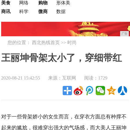
美食
网络
购物
形体美
商讯
科学
微商
数据
广告
您的位置：
西北热线首页
>>
时尚
王丽坤骨架太小了，穿细带红
2020-08-21 15:42:55
来源：互联网
阅读：1729
裙明艳炙热，胯比肩宽不丑还
很有气场
对于一些骨架娇小的女生而言，在穿衣方面总有种撑不
起来的尴尬，很难穿出强大的气场感，而大美人王丽坤