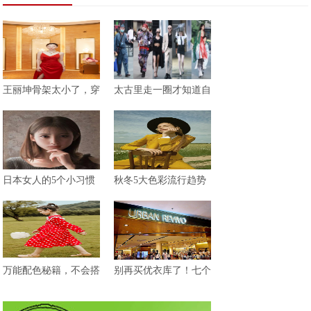
王丽坤骨架太小了，穿
太古里走一圈才知道自
日本女人的5个小习惯
秋冬5大色彩流行趋势
万能配色秘籍，不会搭
别再买优衣库了！七个