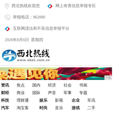
西北热线欢迎您
网上有害信息举报专区
举报电话：962000
互联网违法和不良信息举报平台
2026年8月6日 星期四
广告
资讯
焦点
国内
经济
社会
书画
财经
商业
国际
声音
军事
专题
科技
理财通
娱乐
影视
企业
车讯
汽车
淘宝客
时尚
音乐
游戏
二手