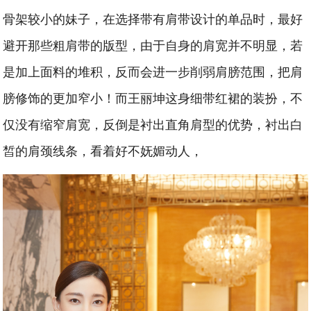
骨架较小的妹子，在选择带有肩带设计的单品时，最好
避开那些粗肩带的版型，由于自身的肩宽并不明显，若
是加上面料的堆积，反而会进一步削弱肩膀范围，把肩
膀修饰的更加窄小！而王丽坤这身细带红裙的装扮，不
仅没有缩窄肩宽，反倒是衬出直角肩型的优势，衬出白
皙的肩颈线条，看着好不妩媚动人，