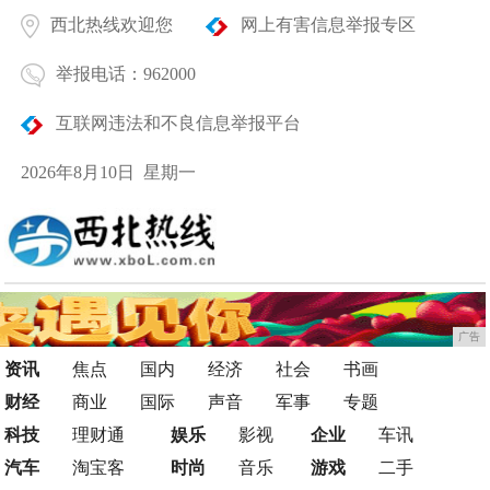
西北热线欢迎您
网上有害信息举报专区
举报电话：962000
互联网违法和不良信息举报平台
2026年8月10日 星期一
广告
资讯
焦点
国内
经济
社会
书画
财经
商业
国际
声音
军事
专题
科技
理财通
娱乐
影视
企业
车讯
汽车
淘宝客
时尚
音乐
游戏
二手