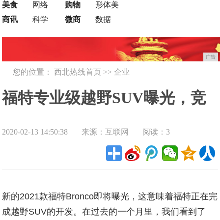
美食
网络
购物
形体美
商讯
科学
微商
数据
广告
您的位置：
西北热线首页
>>
企业
福特专业级越野SUV曝光，竞
2020-02-13 14:50:38
来源：互联网
阅读：3
争Jeep牧马人，丰田普拉多
新的2021款福特Bronco即将曝光，这意味着福特正在完
成越野SUV的开发。在过去的一个月里，我们看到了