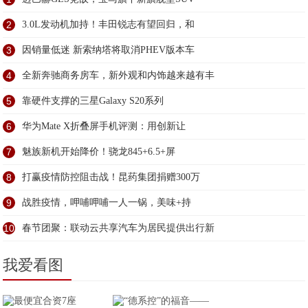
2
3.0L发动机加持！丰田锐志有望回归，和
3
因销量低迷 新索纳塔将取消PHEV版本车
4
全新奔驰商务房车，新外观和内饰越来越有丰
5
靠硬件支撑的三星Galaxy S20系列
6
华为Mate X折叠屏手机评测：用创新让
7
魅族新机开始降价！骁龙845+6.5+屏
8
打赢疫情防控阻击战！昆药集团捐赠300万
9
战胜疫情，呷哺呷哺一人一锅，美味+持
10
春节团聚：联动云共享汽车为居民提供出行新
我爱看图