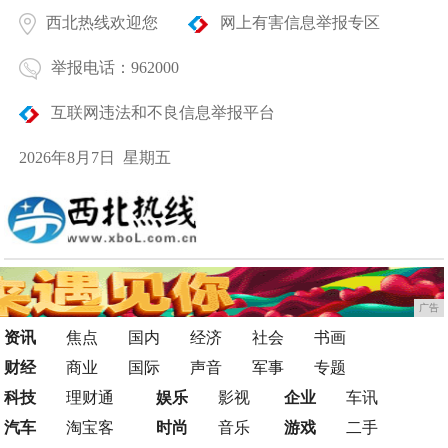
西北热线欢迎您
网上有害信息举报专区
举报电话：962000
互联网违法和不良信息举报平台
2026年8月7日 星期五
广告
资讯
焦点
国内
经济
社会
书画
财经
商业
国际
声音
军事
专题
科技
理财通
娱乐
影视
企业
车讯
汽车
淘宝客
时尚
音乐
游戏
二手