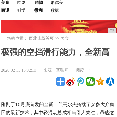
美食
网络
购物
形体美
商讯
科学
微商
数据
广告
您的位置：
西北热线首页
>>
美食
极强的空挡滑行能力，全新高
2020-02-13 15:02:10
来源：互联网
阅读：4
尔夫轻混动版百公里实测油耗
仅4.4升
刚刚于10月底首发的全新一代高尔夫搭载了众多大众集
团的最新技术，其中轻混动总成相当引人关注，虽然这