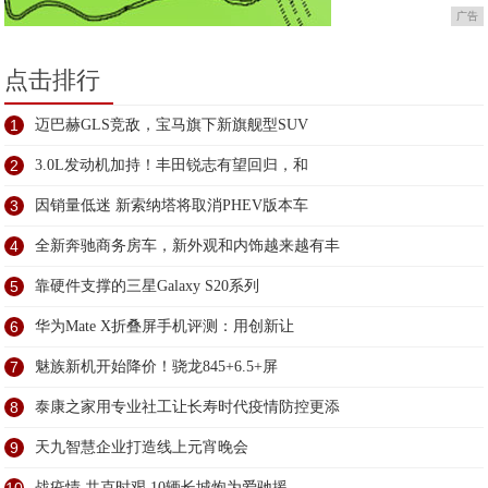
广告
点击排行
1
迈巴赫GLS竞敌，宝马旗下新旗舰型SUV
2
3.0L发动机加持！丰田锐志有望回归，和
3
因销量低迷 新索纳塔将取消PHEV版本车
4
全新奔驰商务房车，新外观和内饰越来越有丰
5
靠硬件支撑的三星Galaxy S20系列
6
华为Mate X折叠屏手机评测：用创新让
7
魅族新机开始降价！骁龙845+6.5+屏
8
泰康之家用专业社工让长寿时代疫情防控更添
9
天九智慧企业打造线上元宵晚会
战疫情 共克时艰 10辆长城炮为爱驰援