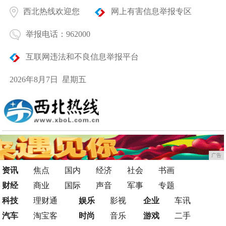
西北热线欢迎您
网上有害信息举报专区
举报电话：962000
互联网违法和不良信息举报平台
2026年8月7日 星期五
广告
资讯
焦点
国内
经济
社会
书画
财经
商业
国际
声音
军事
专题
科技
理财通
娱乐
影视
企业
车讯
汽车
淘宝客
时尚
音乐
游戏
二手