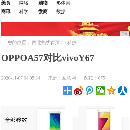
美食
网络
购物
形体美
商讯
科学
微商
数据
广告
您的位置：
西北热线首页
>>
科技
OPPOA57对比vivoY67
2020-11-07 04:05:34
来源：互联网
阅读：875