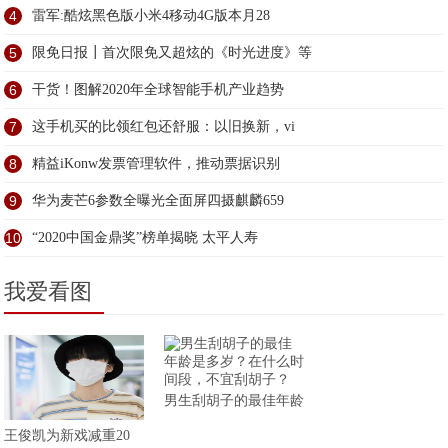
4
雷军:酷炫黑色版小米4移动4G版本月28
5
限免日报┃首次限免又超炫的《时光进度》等
6
干货！图解2020年全球智能手机产业趋势
7
这手机买的比领红包还舒服：以旧换新，vi
8
精益iKonw发票管理软件，推动票据识别
9
华为麦芒6参数全曝光全面屏四摄麒麟659
10
“2020中国金鼎奖”榜单揭晓 太平人寿
我爱看图
男生刮胡子的最佳年龄
王俊凯为新戏减重20