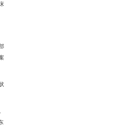
床
部
案
状
。
东