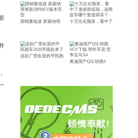
脏
因销量低迷 新索纳塔
十万左右预算，看中了
并
这款广受欢迎的平民跑
奥迪国产Q5L轿跑S
，
一