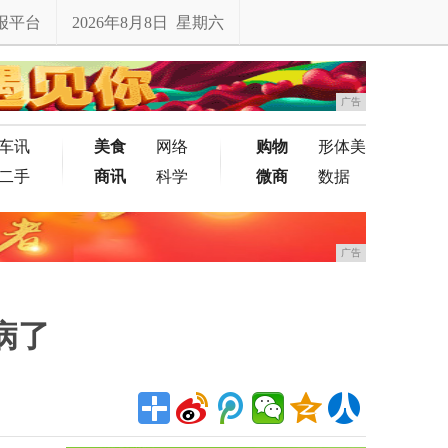
报平台
2026年8月8日 星期六
广告
车讯
美食
网络
购物
形体美
二手
商讯
科学
微商
数据
广告
病了