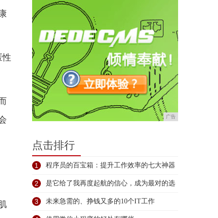
康
匿性
而
广告
会
点击排行
1
程序员的百宝箱：提升工作效率的七大神器
2
是它给了我再度起航的信心，成为最对的选
择
3
未来急需的、挣钱又多的10个IT工作
肌