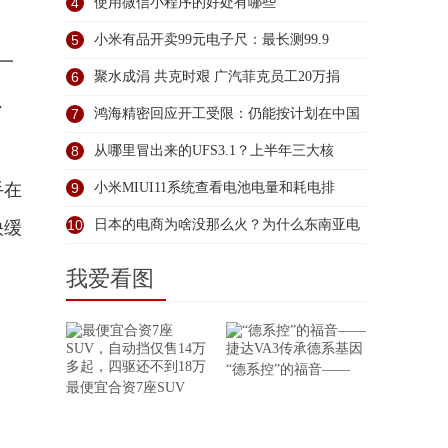
4
使用微信小程序的好处有哪些
5
小米有品开卖99元电子尺：最长测99.9
一
6
聚水成涓 共克时艰 广汽菲克员工20万捐
、
7
鸿海精密回应开工受限：仍能按计划在中国
全
8
从哪里冒出来的UFS3.1？上半年三大核
手在
9
小米MIUI11系统查看电池电量和耗电排
10
日本的电商为啥没那么火？为什么东南亚电
快缓
商
我爱看图
“德系控”的福音——
最便宜合资7座SUV