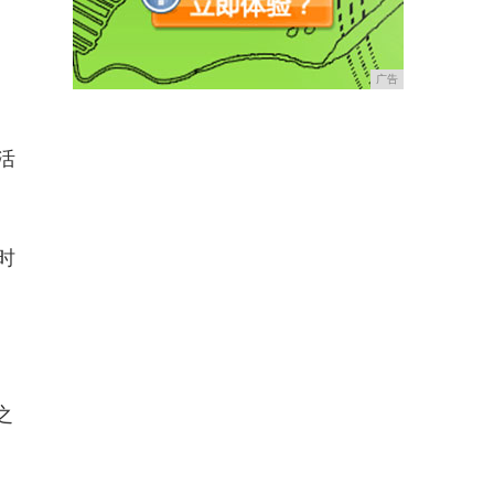
广告
活
时
之