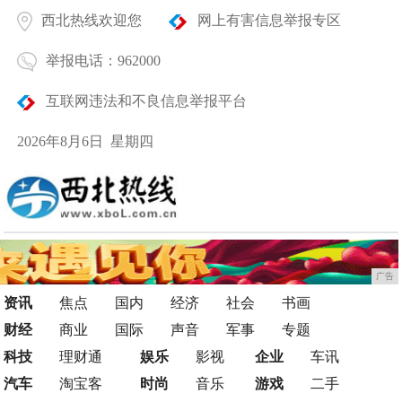
西北热线欢迎您
网上有害信息举报专区
举报电话：962000
互联网违法和不良信息举报平台
2026年8月6日 星期四
广告
资讯
焦点
国内
经济
社会
书画
财经
商业
国际
声音
军事
专题
科技
理财通
娱乐
影视
企业
车讯
汽车
淘宝客
时尚
音乐
游戏
二手