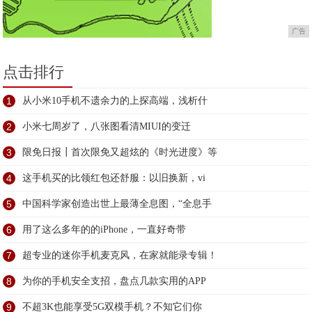
广告
点击排行
1
从小米10手机不遗余力的上探高端，浅析什
2
小米七周岁了，八张图看清MIUI的变迁
3
限免日报┃首次限免又超炫的《时光进度》等
4
这手机买的比领红包还舒服：以旧换新，vi
5
中国科学家创造出世上最薄全息图，“全息手
6
用了这么多年的的iPhone，一直好奇带
7
超专业的迷你手机麦克风，在家就能录专辑！
8
为你的手机安全支招，盘点几款实用的APP
9
不超3K也能享受5G双模手机？不知它们你