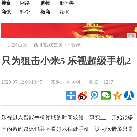
美食
网络
购物
形体美
商讯
科学
微商
数据
广告
您的位置：
西北热线首页
>>
资讯
只为狙击小米5 乐视超级手机2
2020-07-12 04:13:47
来源：互联网
阅读：1267
价格曝光
乐视进入智能手机领域的时间较短，事实上一开始很多
国内数码媒体也并不看好乐视做手机，认为这最多只是