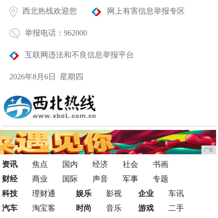
西北热线欢迎您
网上有害信息举报专区
举报电话：962000
互联网违法和不良信息举报平台
2026年8月6日 星期四
广告
资讯
焦点
国内
经济
社会
书画
财经
商业
国际
声音
军事
专题
科技
理财通
娱乐
影视
企业
车讯
汽车
淘宝客
时尚
音乐
游戏
二手