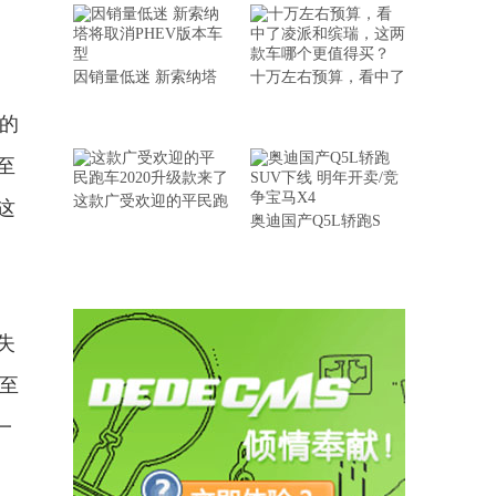
因销量低迷 新索纳塔
十万左右预算，看中了
捷的
至
这款广受欢迎的平民跑
这
奥迪国产Q5L轿跑S
失
拽至
一