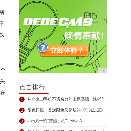
别
不
线
向全
广告
在关
点击排行
机在
1
从小米10手机不遗余力的上探高端，浅析什
2
限免日报┃首次限免又超炫的《时光进度》
等
3
vivo又一款“穿越手机”，vivo A