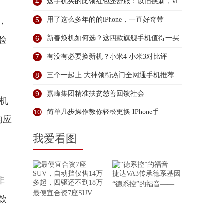
4
这手机买的比领红包还舒服：以旧换新，vi
，
5
用了这么多年的的iPhone，一直好奇带
6
新春焕机如何选？这四款旗舰手机值得一买
验
7
有没有必要换新机？小米4 小米3对比评
8
三个一起上 大神领衔热门全网通手机推荐
9
嘉峰集团精准扶贫慈善回馈社会
手机
10
简单几步操作教你轻松更换 IPhone手
的应
我爱看图
非
“德系控”的福音——
最便宜合资7座SUV
款