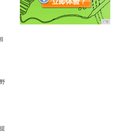
广告
相
视野
户提