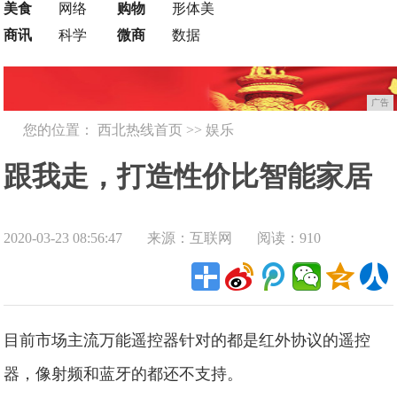
美食
网络
购物
形体美
商讯
科学
微商
数据
广告
您的位置：
西北热线首页
>>
娱乐
跟我走，打造性价比智能家居
2020-03-23 08:56:47
来源：互联网
阅读：910
——万能遥控器篇（40—80
元）
目前市场主流万能遥控器针对的都是红外协议的遥控
器，像射频和蓝牙的都还不支持。