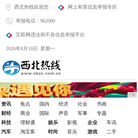
西北热线欢迎您
网上有害信息举报专区
举报电话：962000
互联网违法和不良信息举报平台
2026年8月10日 星期一
广告
资讯
焦点
国内
经济
社会
书画
财经
商业
国际
声音
军事
专题
科技
理财通
娱乐
影视
企业
车讯
汽车
淘宝客
时尚
音乐
游戏
二手