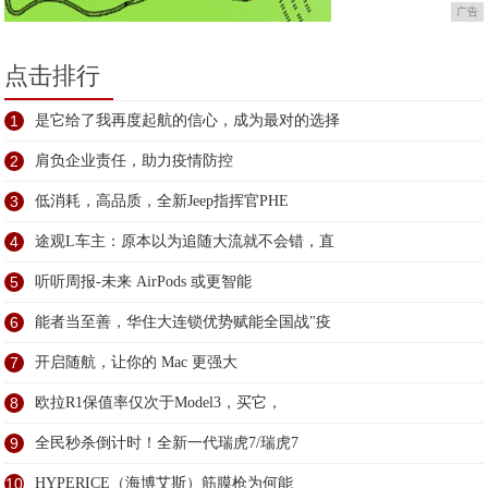
广告
点击排行
1
是它给了我再度起航的信心，成为最对的选择
2
肩负企业责任，助力疫情防控
3
低消耗，高品质，全新Jeep指挥官PHE
4
途观L车主：原本以为追随大流就不会错，直
5
听听周报-未来 AirPods 或更智能
6
能者当至善，华住大连锁优势赋能全国战"疫
7
开启随航，让你的 Mac 更强大
8
欧拉R1保值率仅次于Model3，买它，
9
全民秒杀倒计时！全新一代瑞虎7/瑞虎7
10
HYPERICE（海博艾斯）筋膜枪为何能