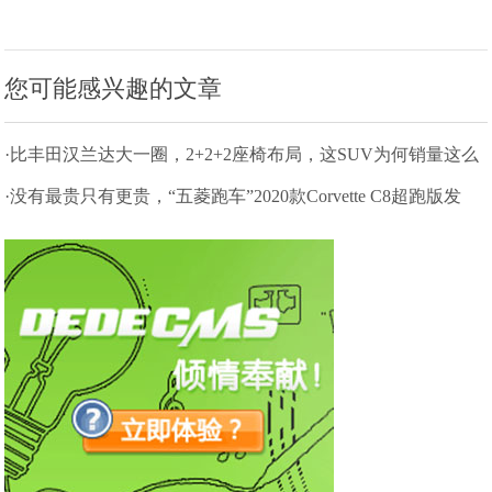
您可能感兴趣的文章
·比丰田汉兰达大一圈，2+2+2座椅布局，这SUV为何销量这么
惨淡
·没有最贵只有更贵，“五菱跑车”2020款Corvette C8超跑版发
布