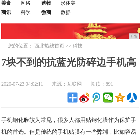
美食
网络
购物
形体美
商讯
科学
微商
数据
广告
您的位置：
西北热线首页
>>
科技
7块不到的抗蓝光防碎边手机高
2020-07-23 04:02:11
来源：互联网
阅读：891
质量贴膜
手机钢化膜较为常见，很多人都用贴钢化膜作为保护手
机的首选。但是传统的手机贴膜有一些弊端，比如容易