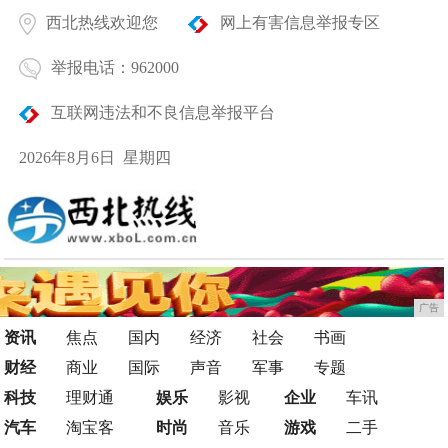
西北热线欢迎您
网上有害信息举报专区
举报电话：962000
互联网违法和不良信息举报平台
2026年8月6日 星期四
广告
资讯
焦点
国内
经济
社会
书画
财经
商业
国际
声音
军事
专题
科技
理财通
娱乐
影视
企业
车讯
汽车
淘宝客
时尚
音乐
游戏
二手