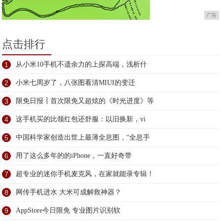
广告
点击排行
1
从小米10手机不遗余力的上探高端，浅析什
2
小米七周岁了，八张图看清MIUI的变迁
3
限免日报┃首次限免又超炫的《时光进度》等
4
这手机买的比领红包还舒服：以旧换新，vi
5
中国科学家创造出世上最薄全息图，“全息手
6
用了这么多年的的iPhone，一直好奇带
7
超专业的迷你手机麦克风，在家就能录专辑！
8
网传手机进水 大米可成解救神器？
9
AppStore今日限免 专业图片识别软