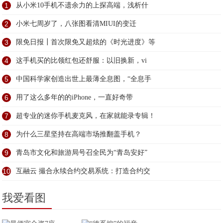
1
从小米10手机不遗余力的上探高端，浅析什
2
小米七周岁了，八张图看清MIUI的变迁
3
限免日报┃首次限免又超炫的《时光进度》等
4
这手机买的比领红包还舒服：以旧换新，vi
5
中国科学家创造出世上最薄全息图，“全息手
6
用了这么多年的的iPhone，一直好奇带
7
超专业的迷你手机麦克风，在家就能录专辑！
8
为什么三星坚持在高端市场推翻盖手机？
9
青岛市文化和旅游局号召全民为“青岛安好”
10
互融云 撮合永续合约交易系统：打造合约交
我爱看图