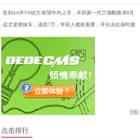
·告别4.6升V8动力/有望年内上市，丰田新一代兰德酷路泽8月
亮相
·这才是撩妹车，连跌7万，年轻人都抢着要，开出去比保时捷
还拉风
广告
点击排行