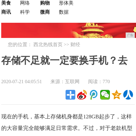
美食
网络
购物
形体美
商讯
科学
微商
数据
广告
您的位置：
西北热线首页
>>
财经
存储不足就一定要换手机？去
2020-07-21 04:05:51
来源：互联网
阅读：770
售后能升级内存的也就只有
vivo了
现在的手机，基本上存储机身都是128GB起步了，这样
的大容量完全能够满足日常需求。不过，对于老款机型